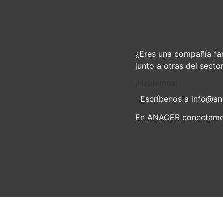
¿Eres una compañía far
junto a otras del secto
¡Hablemos!
Escríbenos a
info@an
En ANACER conectamos,