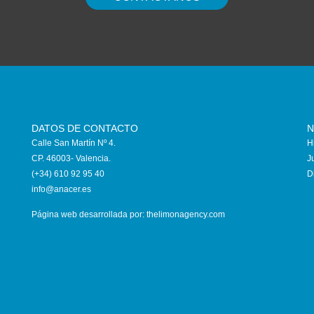
DATOS DE CONTACTO
N
Calle San Martín Nº 4.
H
CP. 46003- Valencia.
J
(+34) 610 92 95 40
D
info@anace
r.es
Página web desarrollada por:
thelimonagency.com