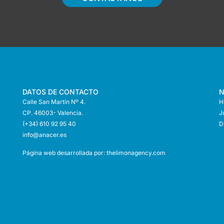
DATOS DE CONTACTO
N
Calle San Martín Nº 4.
H
CP. 46003- Valencia.
J
(+34) 610 92 95 40
D
info@anace
r.es
Página web desarrollada por:
thelimonagency.com