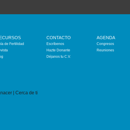
ECURSOS
CONTACTO
AGENDA
ía de Fertilidad
Escríbenos
Congresos
vista
Hazte Donante
Reuniones
og
Déjanos tu C.V.