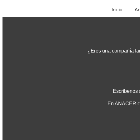
Inicio
An
¿Eres una compañía farm
Escríbenos
En ANACER con