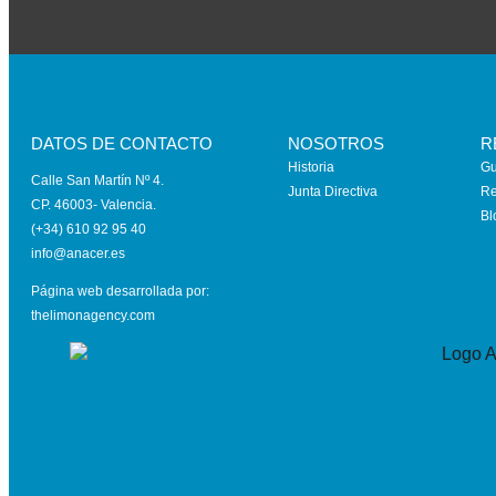
DATOS DE CONTACTO
NOSOTROS
R
Historia
Gu
Calle San Martín Nº 4.
Junta Directiva
Re
CP. 46003- Valencia.
Bl
(+34) 610 92 95 40
info@anace
r.es
Página web desarrollada por:
thelimonagency.com