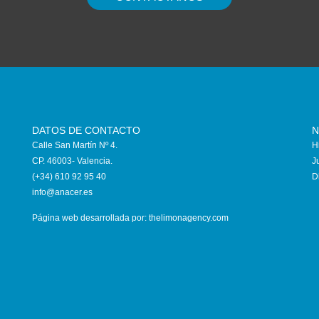
DATOS DE CONTACTO
N
Calle San Martín Nº 4.
H
CP. 46003- Valencia.
J
(+34) 610 92 95 40
D
info@anace
r.es
Página web desarrollada por:
thelimonagency.com