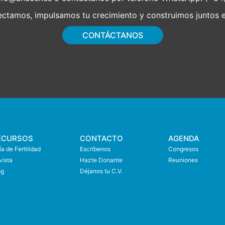
tamos, impulsamos tu crecimiento y construimos juntos el
CONTÁCTANOS
ECURSOS
CONTACTO
AGENDA
a de Fertilidad
Escríbenos
Congresos
vista
Hazte Donante
Reuniones
og
Déjanos tu C.V.