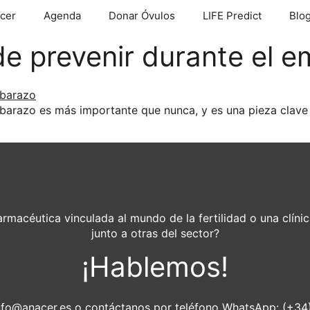
cer
Agenda
Donar Óvulos
LIFE Predict
Blo
de prevenir durante el 
barazo es más importante que nunca, y es una pieza clave 
rmacéutica vinculada al mundo de la fertilidad o una clínic
junto a otras del sector?
¡Hablemos!
nfo@anacer.es
o contáctanos por teléfono WhatsApp: (+3