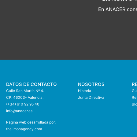
En ANACER conec
DATOS DE CONTACTO
NOSOTROS
R
Calle San Martín Nº 4.
Historia
Guí
CP. 46003- Valencia.
Junta Directiva
Re
(+34) 610 92 95 40
Bl
info@anace
r.es
Página web desarrollada por:
thelimonagency.com