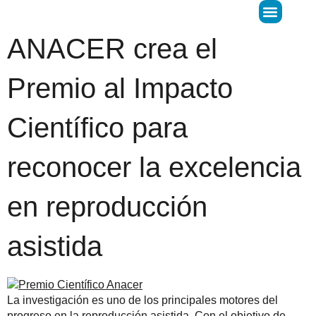
ANACER crea el
Donar Óvulos
LIFE Predict
Premio al Impacto
Científico para
reconocer la excelencia
en reproducción
asistida
La investigación es uno de los principales motores del
progreso en la reproducción asistida. Con el objetivo de