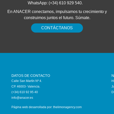
WhatsApp: (+34) 610 929 540.
En ANACER conectamos, impulsamos tu crecimiento y
construimos juntos el futuro. Súmate.
CONTÁCTANOS
DATOS DE CONTACTO
N
Calle San Martín Nº 4.
H
CP. 46003- Valencia.
J
(+34) 610 92 95 40
D
info@anace
r.es
Página web desarrollada por:
thelimonagency.com