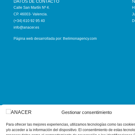
DATOS DE CONTACTO
N
Calle San Martín Nº 4.
H
CP. 46003- Valencia.
J
(+34) 610 92 95 40
D
info@anace
r.es
Página web desarrollada por:
thelimonagency.com
Gestionar consentimiento
Para ofrecer las mejores experiencias, utilizamos tecnologías como las cooki
y/o acceder a la información del dispositivo. El consentimiento de estas tecnol