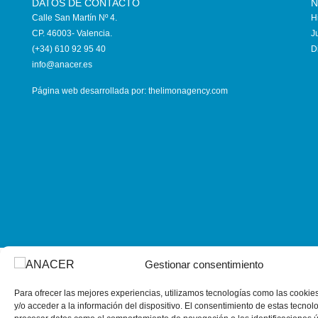
DATOS DE CONTACTO
N
Calle San Martín Nº 4.
H
CP. 46003- Valencia.
J
(+34) 610 92 95 40
D
info@anace
r.es
Página web desarrollada por:
thelimonagency.com
Gestionar consentimiento
Para ofrecer las mejores experiencias, utilizamos tecnologías como las cooki
y/o acceder a la información del dispositivo. El consentimiento de estas tecnol