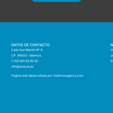
DATOS DE CONTACTO
N
Calle San Martín Nº 4.
H
CP. 46003- Valencia.
J
(+34) 610 92 95 40
D
info@anace
r.es
Página web desarrollada por:
thelimonagency.com