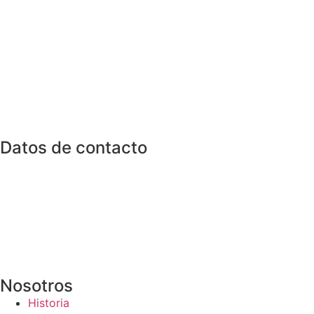
Escríbenos a
i
En ANACER conec
Datos de contacto
Calle San Martín Nº 4.
CP. 46003- Valencia.
(+34) 610 92 95 40
info@anace
r.es
Página web desarrollada por:
thelimonagency.com
Nosotros
Historia