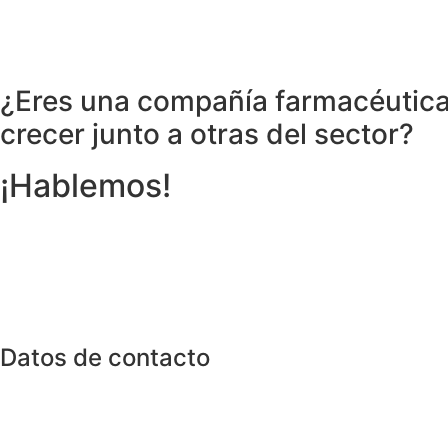
¿Eres una compañía farmacéutica v
crecer junto a otras del sector?
¡Hablemos!
Escríbenos a
info@anacer.es
o contáctanos por teléfon
En ANACER conectamos, impulsamos tu crecimiento y const
Datos de contacto
Calle San Martín Nº 4.
CP. 46003- Valencia.
(+34) 610 92 95 40