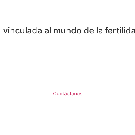
inculada al mundo de la fertilida
o WhatsApp: (+34) 610 929 540.
ruimos juntos el futuro. Súmate.
Contáctanos