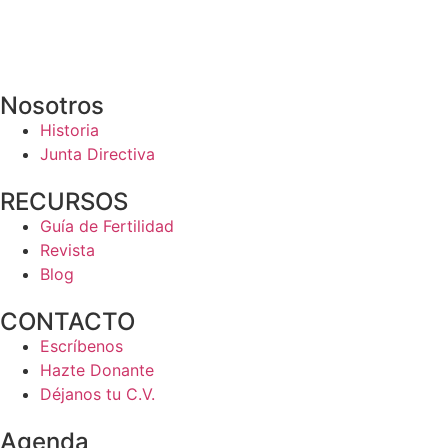
info@anace
r.es
Página web desarrollada por:
thelimonagency.com
Nosotros
Historia
Junta Directiva
RECURSOS
Guía de Fertilidad
Revista
Blog
CONTACTO
Escríbenos
Hazte Donante
Déjanos tu C.V.
Agenda