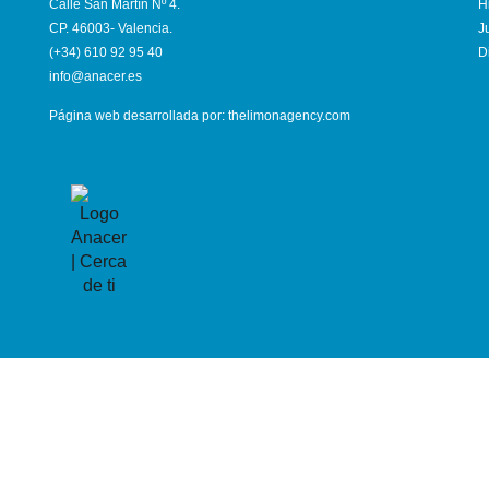
Calle San Martín Nº 4.
H
CP. 46003- Valencia.
J
(+34) 610 92 95 40
D
info@anace
r.es
Página web desarrollada por:
thelimonagency.com