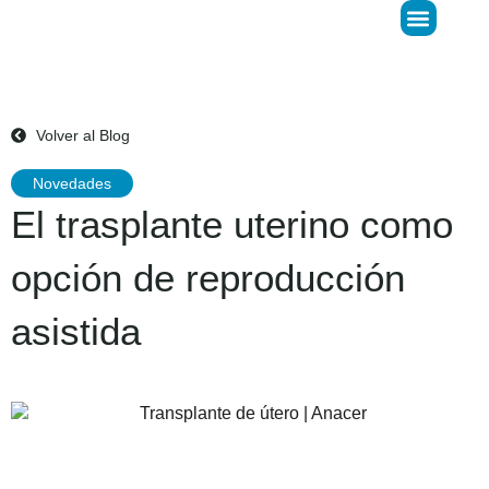
Donar Óvulos
LIFE Predict
Volver al Blog
Novedades
El trasplante uterino como
opción de reproducción
asistida