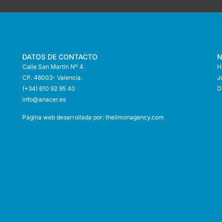
DATOS DE CONTACTO
N
Calle San Martín Nº 4.
H
CP. 46003- Valencia.
J
(+34) 610 92 95 40
D
info@anace
r.es
Página web desarrollada por:
thelimonagency.com