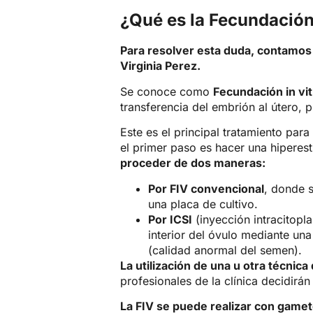
¿Qué es la Fecundación 
Para resolver esta duda, contamos 
Virginia Perez.
mirziamov.ru
Se conoce como
Fecundación in vit
transferencia del embrión al útero, 
Este es el principal tratamiento par
el primer paso es hacer una hiperes
proceder de dos maneras:
Por FIV convencional
, donde 
una placa de cultivo.
Por ICSI
(inyección intracitop
interior del óvulo mediante un
(calidad anormal del semen).
La utilización de una u otra técni
profesionales de la clínica decidirá
La FIV se puede realizar con game