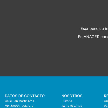
Escríbenos a
i
En ANACER conec
DATOS DE CONTACTO
NOSOTROS
R
Calle San Martín Nº 4.
Historia
Guí
CP. 46003- Valencia.
Junta Directiva
Re