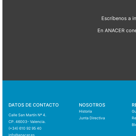
Escríbenos a
i
En ANACER conec
DATOS DE CONTACTO
NOSOTROS
R
Historia
Gu
Calle San Martín Nº 4.
Junta Directiva
Re
CP. 46003- Valencia.
Bl
(+34) 610 92 95 40
info@anace
r.es