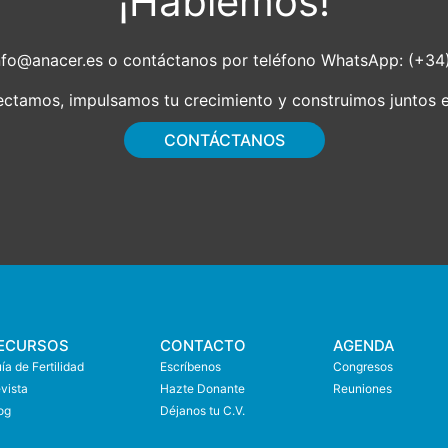
¡Hablemos!
nfo@anacer.es
o contáctanos por teléfono WhatsApp: (+3
tamos, impulsamos tu crecimiento y construimos juntos el
CONTÁCTANOS
ECURSOS
CONTACTO
AGENDA
ía de Fertilidad
Escríbenos
Congresos
vista
Hazte Donante
Reuniones
og
Déjanos tu C.V.